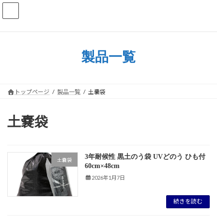
コ
ナ
ン
ビ
テ
ゲ
ン
ー
ツ
シ
へ
ョ
製品一覧
ス
ン
キ
に
ッ
移
プ
動
トップページ
製品一覧
土嚢袋
土嚢袋
3年耐候性 黒土のう袋 UVどのう ひも付
土嚢袋
60cm×48cm
2026年1月7日
続きを読む